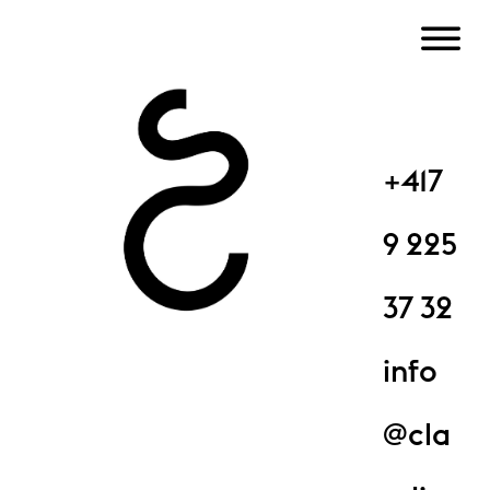
+417
9 225
37 32
info
@cla