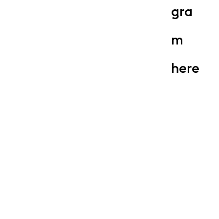
gra
m
here